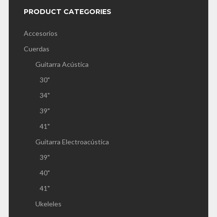
PRODUCT CATEGORIES
Accesorios
Cuerdas
Guitarra Acústica
30"
34"
39"
41"
Guitarra Electroacústica
39"
40"
41"
Ukeleles