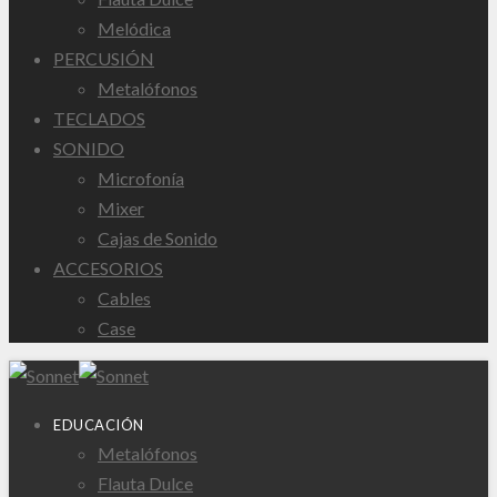
Melódica
PERCUSIÓN
Metalófonos
TECLADOS
SONIDO
Microfonía
Mixer
Cajas de Sonido
ACCESORIOS
Cables
Case
EDUCACIÓN
Metalófonos
Flauta Dulce