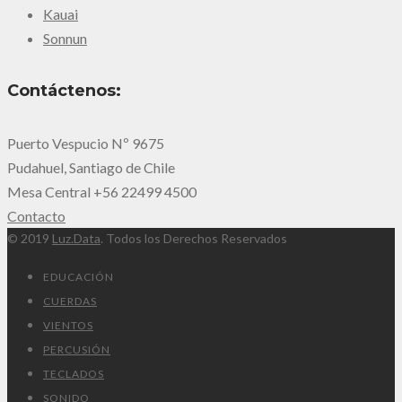
Kauai
Sonnun
Contáctenos:
Puerto Vespucio Nº 9675
Pudahuel, Santiago de Chile
Mesa Central +56 22499 4500
Contacto
© 2019
Luz.Data
. Todos los Derechos Reservados
EDUCACIÓN
CUERDAS
VIENTOS
PERCUSIÓN
TECLADOS
SONIDO