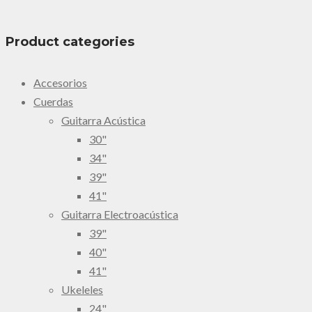
Product categories
Accesorios
Cuerdas
Guitarra Acústica
30"
34"
39"
41"
Guitarra Electroacústica
39"
40"
41"
Ukeleles
24"