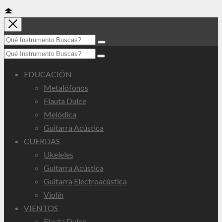
EDUCACIÓN
Metalófonos
Flauta Dulce
Melódica
Guitarra Acústica
CUERDAS
Ukeleles
Guitarra Acústica
Guitarra Electroacústica
Violín
VIENTOS
Flauta Dulce