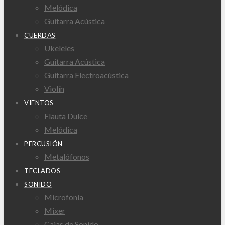
Melódica
Guitarra Acústica
CUERDAS
Ukeleles
Guitarra Acústica
Guitarra Electroacústica
Violín
VIENTOS
Flauta Dulce
Melódica
PERCUSIÓN
Metalófonos
TECLADOS
SONIDO
Microfonía
Mixer
Cajas de Sonido