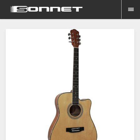
Inicio
Cuerdas
Guitarra Acústica
41"