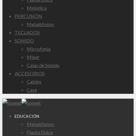
Melódica
PERCUSIÓN
Metalófonos
TECLADOS
SONIDO
Microfonía
Mixer
Cajas de Sonido
ACCESORIOS
Cables
Case
EDUCACIÓN
Metalófonos
Flauta Dulce