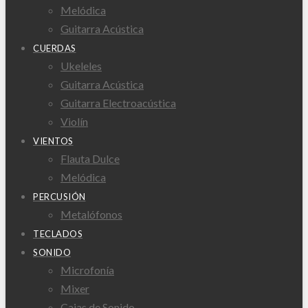
Melódica
Guitarra Acústica
CUERDAS
Ukeleles
Guitarra Acústica
Guitarra Electroacústica
Violín
VIENTOS
Flauta Dulce
Melódica
PERCUSIÓN
Metalófonos
TECLADOS
SONIDO
Microfonía
Mixer
Cajas de Sonido