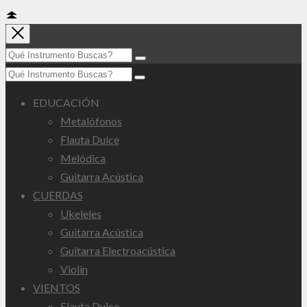
EDUCACIÓN
Metalófonos
Flauta Dulce
Melódica
Guitarra Acústica
CUERDAS
Ukeleles
Guitarra Acústica
Guitarra Electroacústica
Violín
VIENTOS
Flauta Dulce