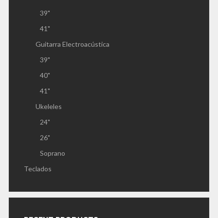
39"
41"
Guitarra Electroacústica
39"
40"
41"
Ukeleles
24"
26"
Soprano
Teclados