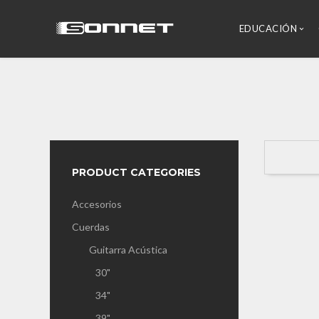
EDUCACIÓN
PRODUCT CATEGORIES
Accesorios
Cuerdas
Guitarra Acústica
30"
34"
39"