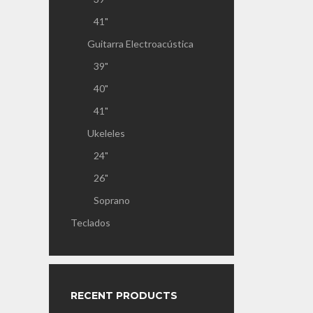
41"
Guitarra Electroacústica
39"
40"
41"
Ukeleles
24"
26"
Soprano
Teclados
RECENT PRODUCTS