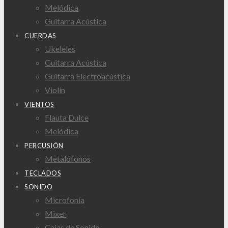
Melódica
Guitarra Acústica
CUERDAS
Ukeleles
Guitarra Acústica
Guitarra Electroacústica
Violín
VIENTOS
Flauta Dulce
Melódica
PERCUSIÓN
Metalófonos
TECLADOS
SONIDO
Microfonía
Mixer
Cajas de Sonido