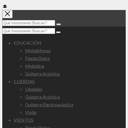
EDUCACIÓN
Metalófonos
Flauta Dulce
Melódica
Guitarra Acústica
CUERDAS
Ukeleles
Guitarra Acústica
Guitarra Electroacústica
Violín
VIENTOS
Flauta Dulce