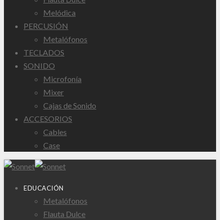
Melódica
PERCUSIÓN
Metalófonos
TECLADOS
SONIDO
Microfonía
Mixer
Cajas de Sonido
ACCESORIOS
Cables
Case
EDUCACIÓN
Metalófonos
Flauta Dulce